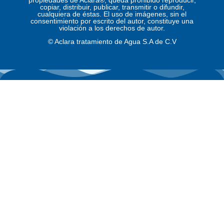
propiedades de Aclara®; queda prohibido reproducir,
copiar, distribuir, publicar, transmitir o difundir,
cualquiera de éstas. El uso de imágenes, sin el
consentimiento por escrito del autor, constituye una
violación a los derechos de autor.
© Aclara tratamiento de Agua S.A de C.V