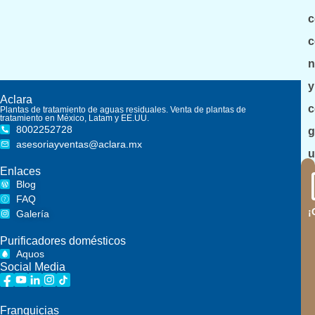
c
c
n
y
Aclara
c
Plantas de tratamiento de aguas residuales. Venta de plantas de
tratamiento en México, Latam y EE.UU.
8002252728
g
asesoriayventas@aclara.mx
u
Enlaces
d
Blog
n
FAQ
?
¡
Galería
e
Purificadores domésticos
l
Aquos
b
Social Media
l
Franquicias
a