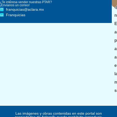
¿Te interesa vender nuestras PTAR?
¡Envíanos un correo!
q
franquicias@aclara.mx
Franquicias
n
E
a
p
a
a
e
l
m
s
Las imágenes y obras contenidas en este portal son