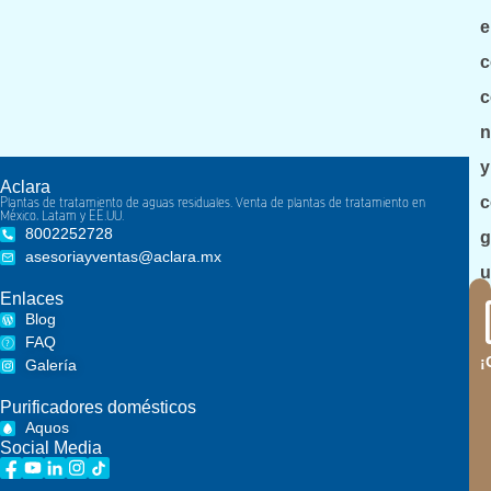
e
c
c
n
y
Aclara
c
Plantas de tratamiento de aguas residuales. Venta de plantas de tratamiento en
México, Latam y EE.UU.
8002252728
g
asesoriayventas@aclara.mx
u
Enlaces
d
Blog
n
FAQ
?
¡
Galería
e
Purificadores domésticos
l
Aquos
b
Social Media
l