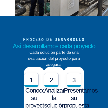
PROCESO DE DESARROLLO
Así desarrollamos cada proyecto
Cada solución parte de una
evaluación del proyecto para
asegurar
cumplimiento,funcionalidad y
viabilidad operativa.
1
2
3
Conocemos
Analizamos
Presentamos
su
la
su
proyecto
solución
propuesta