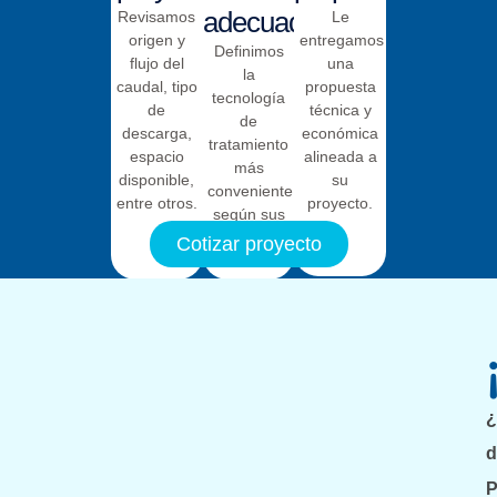
adecuada
Revisamos
Le
origen y
entregamos
Definimos
flujo del
una
la
caudal, tipo
propuesta
tecnología
de
técnica y
de
descarga,
económica
tratamiento
espacio
alineada a
más
disponible,
su
conveniente
entre otros.
proyecto.
según sus
necesidades.
Cotizar proyecto
¿
d
P